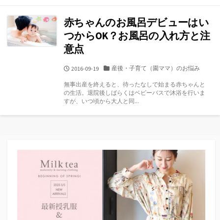
赤ちゃんのお風呂デビューはい
つからOK？お風呂の入れ方と注
意点
カ
産後・子育て（園ママ）のお悩み
公
2016-09-19
テ
開
無事出産を終えると、待ったなしで始まる赤ちゃんと
ゴ
日
の生活。退院後しばらくはベビーバスで沐浴を行いま
リ
すが、いつ頃から大人と同...
ー