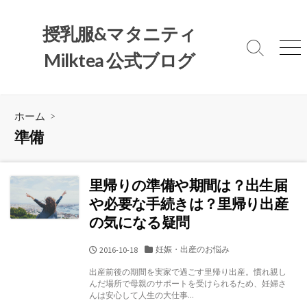
コ
ン
授乳服&マタニティ
テ
検
メ
Milktea 公式ブログ
ン
索
ニ
ツ
切
ュ
へ
り
ー
替
ス
ホーム
>
え
キ
準備
ッ
プ
里帰りの準備や期間は？出生届
や必要な手続きは？里帰り出産
の気になる疑問
カ
妊娠・出産のお悩み
公
2016-10-18
テ
開
出産前後の期間を実家で過ごす里帰り出産。慣れ親し
ゴ
日
んだ場所で母親のサポートを受けられるため、妊婦さ
リ
んは安心して人生の大仕事...
ー