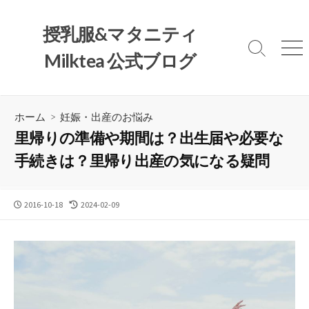
コ
ン
授乳服&マタニティ
テ
検
メ
Milktea 公式ブログ
ン
索
ニ
ツ
切
ュ
へ
り
ー
替
ス
ホーム
>
妊娠・出産のお悩み
え
キ
里帰りの準備や期間は？出生届や必要な
ッ
手続きは？里帰り出産の気になる疑問
プ
公
最
2016-10-18
2024-02-09
開
終
日
更
新
日