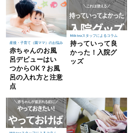
Milk teaスタッフによるコラム
持っていって良
産後・子育て（園ママ）のお悩み
赤ちゃんのお風
かった！入院グ
呂デビューはい
ッズ
つからOK？お風
呂の入れ方と注意
点
Milk teaスタッフによるコラム