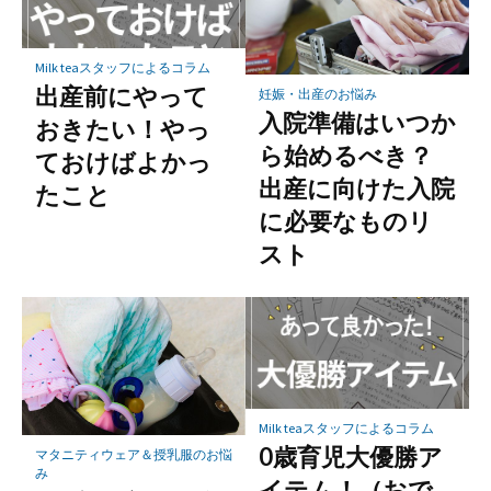
Milk teaスタッフによるコラム
出産前にやって
妊娠・出産のお悩み
入院準備はいつか
おきたい！やっ
ら始めるべき？
ておけばよかっ
出産に向けた入院
たこと
に必要なものリ
スト
Milk teaスタッフによるコラム
0歳育児大優勝ア
マタニティウェア＆授乳服のお悩
み
イテム！（おで