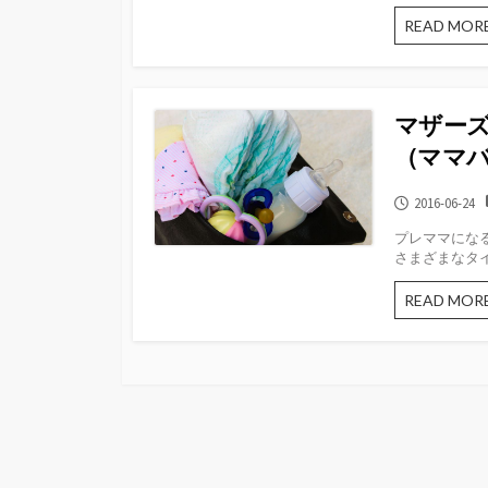
READ MOR
マザー
（ママ
公
2016-06-24
開
プレママにな
日
さまざまなタイ
READ MOR