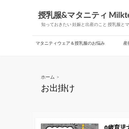
コ
ン
授乳服&マタニティ Milkt
テ
知っておきたい 妊娠と出産のこと 授乳服と
ン
ツ
へ
マタニティウェア＆授乳服のお悩み
産
ス
キ
ッ
プ
ホーム
>
お出掛け
0歳育児