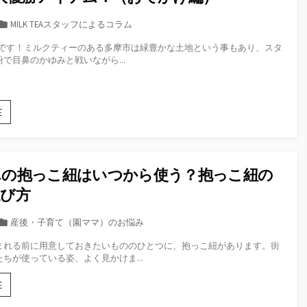
カ
MILK TEAスタッフによるコラム
テ
RUです！ミルクティーのある多摩市は緑豊かな土地という事もあり、スタ
ゴ
で目鼻のかゆみと戦いながら...
リ
ー
0
E
歳
育
児
大
んの抱っこ紐はいつから使う？抱っこ紐の
優
勝
選び方
ア
イ
カ
産後・子育て（園ママ）のお悩み
テ
テ
ム！
まれる前に用意しておきたいもののひとつに、抱っこ紐があります。街
ゴ
（お
ちが使っている姿、よく見かけま...
リ
で
ー
か
赤
E
け
ち
編）