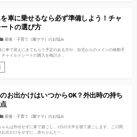
ゃ
ん
の
を車に乗せるなら必ず準備しよう！チャ
抱
っ
シートの選び方
こ
紐
カ
産後・子育て（園ママ）のお悩み
は
テ
い
時に車で迎えにきてもらう予定のある方や、自宅からのメインの移動手
ゴ
つ
チャイルドシートの購入を検討さ...
リ
か
ー
ら
赤
E
使
ち
う？
ゃ
抱
ん
っ
を
のお出かけはいつからOK？外出時の持ち
こ
車
紐
に
意点
の
乗
種
せ
カ
産後・子育て（園ママ）のお悩み
類
る
テ
と
な
ちゃんは外出せずに家で過ごし、1日の大半を寝て過ごします。この間
ゴ
選
ら
お出かけをせずに、赤ちゃんと一...
リ
び
必