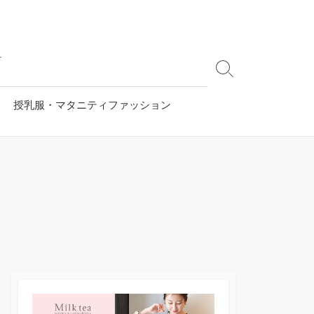
す
検
索
切
授乳服・マタニティファッション
り
替
え