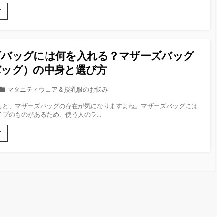
ー
方
ず
新
E
準
生
備
児
し
と
よ
の
ズバッグには何を入れる？マザーズバッグ
う！
お
チ
出
バッグ）の中身と選び方
ャ
か
イ
け
カ
マタニティウェア＆授乳服のお悩み
ル
は
テ
ド
い
ると、マザーズバッグの存在が気になりますよね。マザーズバッグには
ゴ
シ
つ
プのものがあるため、使う人のラ...
リ
ー
か
ー
ト
ら
マ
E
の
OK？
ザ
選
外
ー
び
出
ズ
方
時
バ
の
ッ
持
グ
ち
に
物
は
と
何