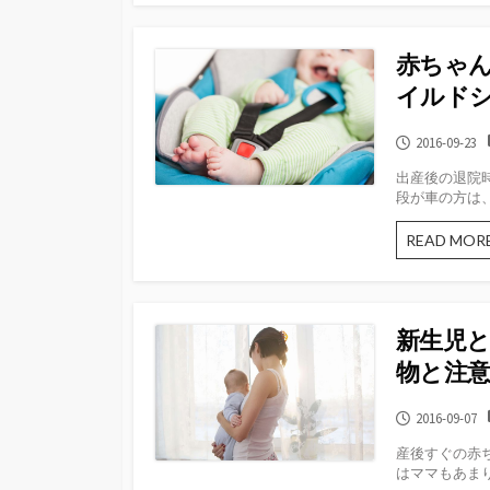
赤ちゃん
イルド
公
2016-09-23
開
出産後の退院
日
段が車の方は、
READ MOR
新生児と
物と注
公
2016-09-07
開
産後すぐの赤
日
はママもあまり