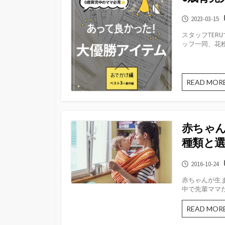
公
2023-03-15
開
スタッフTE
日
ッフ一同、花粉
READ MOR
赤ちゃ
種類と
公
2016-10-24
開
赤ちゃんが生
日
中で先輩ママた
READ MOR