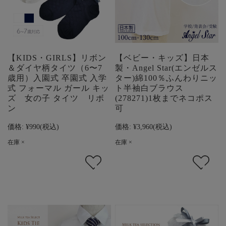
【KIDS・GIRLS】リボン
【ベビー・キッズ】日本
＆ダイヤ柄タイツ（6〜7
製・Angel Star(エンゼルス
歳用）入園式 卒園式 入学
ター)綿100％ふんわりニッ
式 フォーマル ガール キッ
ト半袖白ブラウス
ズ 女の子 タイツ リボ
(278271)1枚までネコポス
ン
可
価格:
¥990
(税込)
価格:
¥3,960
(税込)
在庫 ×
在庫 ×