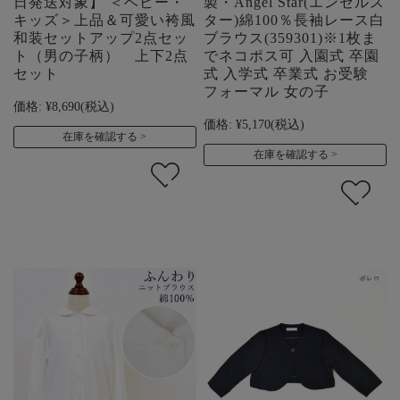
日発送対象】 ＜ベビー・
製・Angel Star(エンゼルス
キッズ＞上品＆可愛い袴風
ター)綿100％長袖レース白
和装セットアップ2点セッ
ブラウス(359301)※1枚ま
ト（男の子柄） 上下2点
でネコポス可 入園式 卒園
セット
式 入学式 卒業式 お受験
フォーマル 女の子
価格:
¥8,690
(税込)
価格:
¥5,170
(税込)
在庫を確認する
在庫を確認する