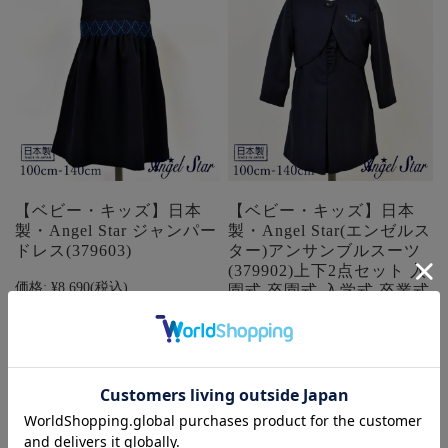
【ベビー・キッズ】日本
【ベビー・キッズ】日本
製・Angel Star ジャンパー
製・Angel Star(エンゼルス
ドレス(379603)
ター)アンサンブルスーツ
(379902)上下2点セット 入
価格:
¥8,690
(税込)
園式 卒園式 入学式 卒業式
女の子 お受験
在庫を確認する
価格:
¥16,500
(税込)
在庫を確認する