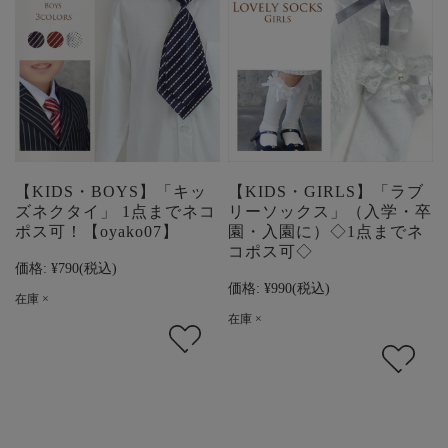
【KIDS・BOYS】「キッ
【KIDS・GIRLS】「ラブ
ズネクタイ」 1点までネコ
リーソックス」（入学・卒
ポス可！【oyako07】
園・入園に）◇1点までネ
コポス可◇
価格:
¥790
(税込)
価格:
¥990
(税込)
在庫 ×
在庫 ×