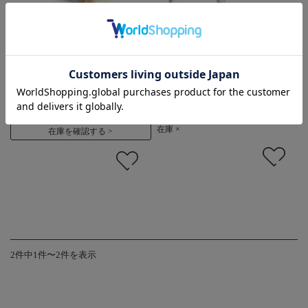
【ベビー】ライオンのリス
【ベビー】アニマル柄のチ
トガラガラ(鈴入り)オーガ
ャイム・ガラガラ(日本
ニックコットン100%
製)〜DANDE LION〜
価格:
¥990
(税込)
価格:
¥825
(税込)
在庫 ×
在庫を確認する
2件中1件〜2件を表示