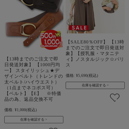
【SALE80％OFF】 【13時
までのご注文で即日発送対
象】【授乳服・マタニテ
【13時までのご注文で即
ィ】ノスタルジック☆パリ
日発送対象】 【1000円均
ス
一】 スタイリッシュ★デ
価格:
¥5,690
(税込)
ザインベルト（トレンドの
太ベルト/ハイウエスト）
在庫を確認する
（1点までネコポス可）
【ベルト】【E】 ※特価
品の為、返品交換不可
価格:
¥1,000
(税込)
在庫を確認する