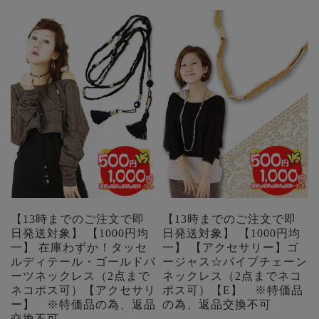
【13時までのご注文で即
【13時までのご注文で即
日発送対象】 【1000円均
日発送対象】 【1000円均
一】 在庫わずか！タッセ
一】 【アクセサリー】ゴ
ルディテール・ゴールドパ
ージャス☆パイプチェーン
ーツネックレス（2点まで
ネックレス（2点までネコ
ネコポス可）【アクセサリ
ポス可）【E】 ※特価品
ー】 ※特価品の為、返品
の為、返品交換不可
交換不可