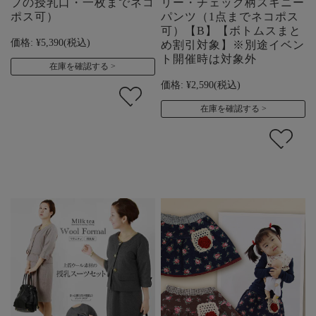
プの授乳口・一枚までネコ
リー・チェック柄スキニー
ポス可）
パンツ（1点までネコポス
可）【B】【ボトムスまと
価格:
¥5,390
(税込)
め割引対象】※別途イベン
ト開催時は対象外
在庫を確認する
価格:
¥2,590
(税込)
在庫を確認する