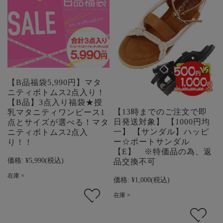
【B品福袋5,990円】マタ
ニティボトムス2点入り！
【B品】3点入り福袋★授
【13時までのご注文で即
乳マタニティワンピース1
日発送対象】 【1000円均
点とサイズが選べる！マタ
一】 【サンダル】ハッピ
ニティボトムス2点入
ー☆ポートサンダル
り！！
【E】 ※特価品の為、返
価格:
¥5,990
(税込)
品交換不可
在庫 ×
価格:
¥1,000
(税込)
在庫 ×