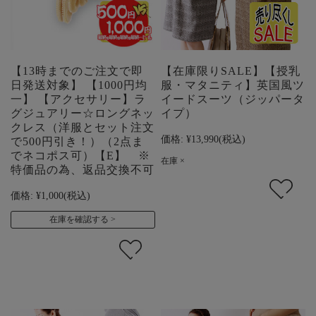
【13時までのご注文で即
【在庫限りSALE】【授乳
日発送対象】 【1000円均
服・マタニティ】英国風ツ
一】 【アクセサリー】ラ
イードスーツ（ジッパータ
グジュアリー☆ロングネッ
イプ）
クレス（洋服とセット注文
価格:
¥13,990
(税込)
で500円引き！）（2点ま
でネコポス可）【E】 ※
在庫 ×
特価品の為、返品交換不可
価格:
¥1,000
(税込)
在庫を確認する