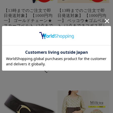
【13時までのご注文で即
【13時までのご注文で即
日発送対象】 【1000円均
日発送対象】 【1000円均
一】 ゴールドチェーン★
一】 ベッコウ★ゴムベル
スカーフベルト（2点まで
ト（1点までネコポス可）
ネコポス可）【ベルト】
【ベルト】【E】 ※特価
【E】 ※特価品の為、返
品の為、返品交換不可
品交換不可
価格:
¥1,000
(税込)
価格:
¥1,000
(税込)
在庫を確認する
在庫を確認する