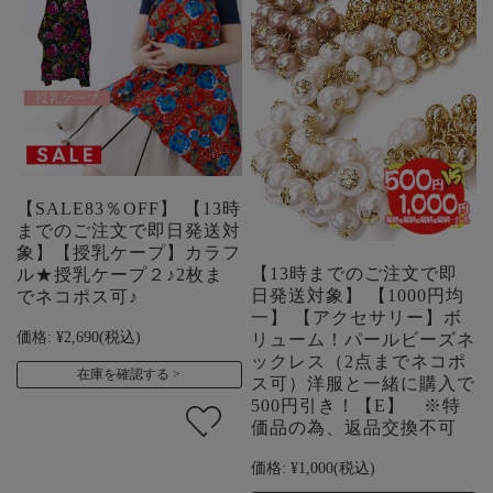
【SALE83％OFF】 【13時
までのご注文で即日発送対
象】【授乳ケープ】カラフ
【13時までのご注文で即
ル★授乳ケープ２♪2枚ま
日発送対象】 【1000円均
でネコポス可♪
一】 【アクセサリー】ボ
価格:
¥2,690
(税込)
リューム！パールビーズネ
ックレス（2点までネコポ
在庫を確認する
ス可）洋服と一緒に購入で
500円引き！【E】 ※特
価品の為、返品交換不可
価格:
¥1,000
(税込)