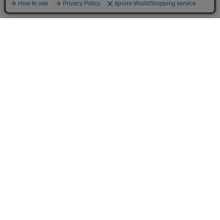
お買い物ガイド
マイページ
新着アイテム
再入荷アイテム
ランキング
ホーム
ミルクティーについて
お知らせ
コラム
スタッフブログ
Giftについて
Milk teaメンバーズクラブについて