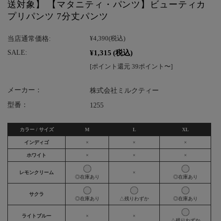
送対象】 【マタニティ・パンツ】ビューティカ
プリパンツ 7分丈パンツ
当店通常価格:
¥4,390
(税込)
¥1,315
(税込)
SALE:
[ポイント還元 39ポイント〜]
メーカー：
株式会社ミルクティー
型番：
1255
カラー / サイズ
M
L
XL
インディゴ
×
×
×
ホワイト
×
×
×
レモンクリーム
×
◎在庫あり
◎在庫あり
サクラ
◎在庫あり
△残りわずか
◎在庫あり
ライトブルー
×
×
△残りわずか