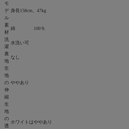
モ
デ
身長158cm、47kg
ル
素
綿 100％
材
洗
水洗い可
濯
裏
なし
地
生
地
の
ややあり
伸
縮
生
地
の
ホワイトはややあり
透