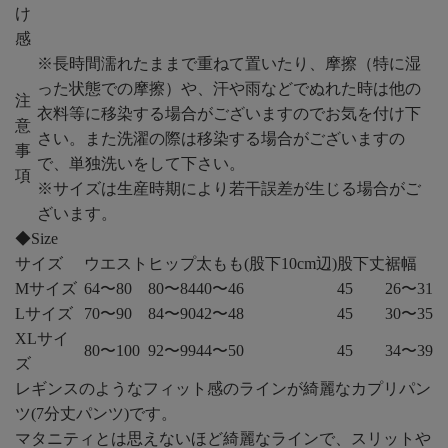
け
感
※長時間濡れたままで重ねて置いたり、摩擦（特に湿
った状態での摩擦）や、汗や雨などでぬれた時は他の
注
衣料等に移染する場合がございますのでお気を付け下
意
さい。また洗濯の際は移染する場合がございますの
事
で、単独洗いをして下さい。
項
※サイズは生産時期により若干誤差が生じる場合がご
ざいます。
◆Size
サイズ
ウエスト
ヒップ
太もも(股下10cm辺)
股下丈
裾幅
Mサイズ
64〜80
80〜84
40〜46
45
26〜31
Lサイズ
70〜90
84〜90
42〜48
45
30〜35
XLサイ
80〜100
92〜99
44〜50
45
34〜39
ズ
レギンスのようなフィット感のラインが綺麗なカプリパン
ツ(7分丈パンツ)です。
マタニティとは思えないほど綺麗なラインで、スリットや