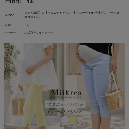
商品仕様
☆まとめ割引☆【マタニティ・パンツ】ビューティ★7分丈パンツ♪一点まで
製品名:
ネコポス可♪
型番:
1255
メーカー:
株式会社ミルクティー