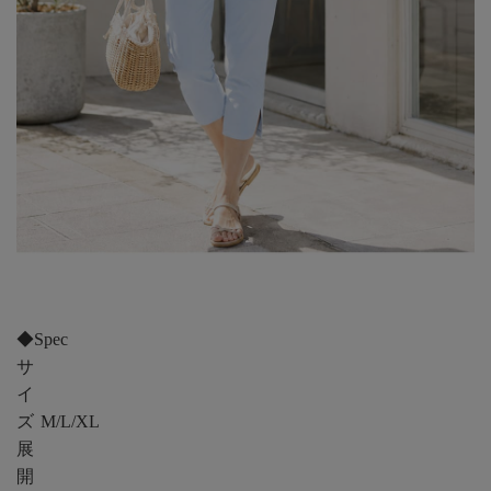
◆Spec
サ
イ
ズ
M/L/XL
展
開