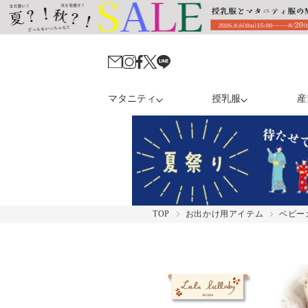
マタニティ
授乳服
産
TOP
お出かけ用アイテム
ベビー