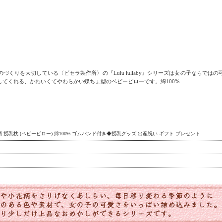
くりを大切している〈ビセラ製作所〉の『Lulu lullaby』シリーズは女の子ならで
てくれる、かわいくてやわらかい蝶ちょ型のベビーピローです。綿100%
授乳枕 (ベビーピロー) 綿100% ゴムバンド付き◆授乳グッズ 出産祝い ギフト プレゼント