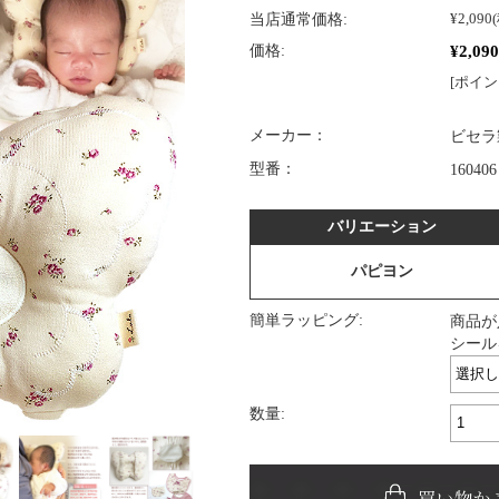
当店通常価格:
¥2,090
¥2,090
価格:
[ポイン
メーカー：
ビセラ
型番：
160406
バリエーション
パピヨン
簡単ラッピング:
商品が
シール
数量: