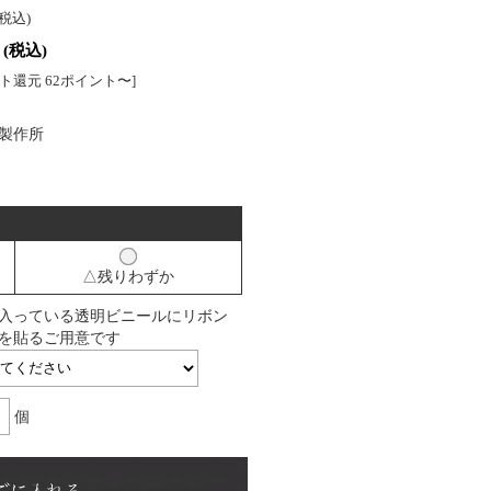
(税込)
(税込)
ト還元 62ポイント〜]
製作所
△残りわずか
入っている透明ビニールにリボン
を貼るご用意です
個