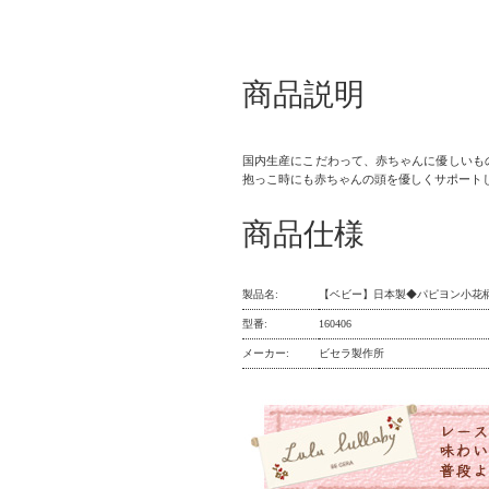
商品説明
国内生産にこだわって、赤ちゃんに優しいものづ
抱っこ時にも赤ちゃんの頭を優しくサポートし
商品仕様
製品名:
【ベビー】日本製◆パピヨン小花柄 
型番:
160406
メーカー:
ビセラ製作所