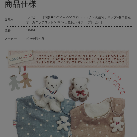
商品仕様
【ベビー】日本製◆ LOLO et COCO ロコココ クマの便利クリップ (各２個組)
製品名:
オーガニックコットン100% 出産祝い ギフト プレゼント
型番:
160601
メーカー:
ビセラ製作所