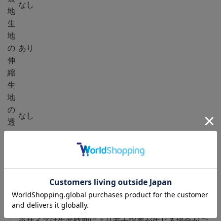
なし
地
生
地
の
あり
伸
縮
生
地
の
なし
透
け
感
※長時間濡れたままで重ねて置いたり、摩擦（特に湿
った状態での摩擦）や、汗や雨などでぬれた時は他の
注
衣料等に移染する場合がございますのでお気を付け下
意
さい。また洗濯の際は移染する場合がございますの
事
で、単独洗いをして下さい。
項
※サイズは生産時期により若干誤差が生じる場合がご