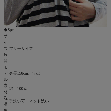
◆Spec
サ
イ
ズ
フリーサイズ
展
開
モ
デ
身長158cm、47kg
ル
素
綿 100％
材
洗
手洗い可、ネット洗い
濯
裏