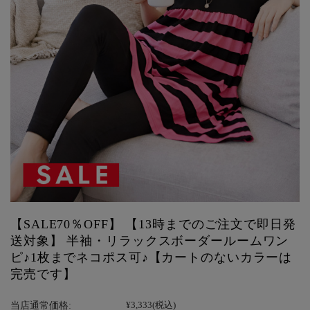
【SALE70％OFF】 【13時までのご注文で即日発
送対象】 半袖・リラックスボーダールームワン
ピ♪1枚までネコポス可♪【カートのないカラーは
完売です】
当店通常価格:
¥3,333
(税込)