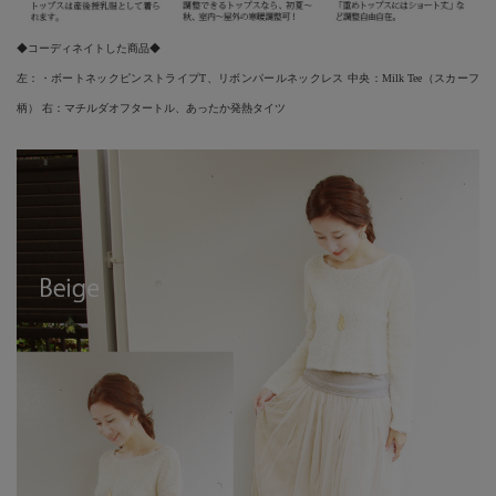
◆コーディネイトした商品◆
左：
・ボートネックピンストライプT
、
リボンパールネックレス
中央：
Milk Tee（スカーフ
柄）
右：
マチルダオフタートル
、
あったか発熱タイツ