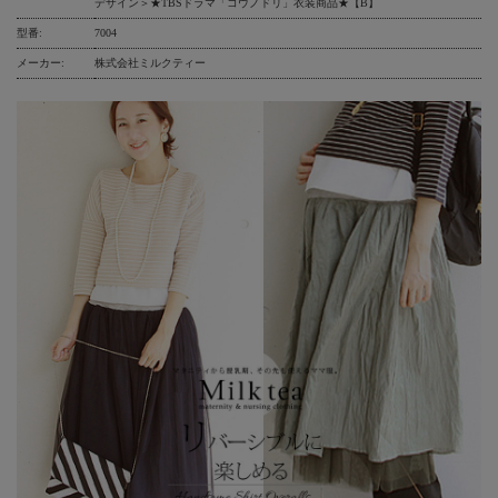
デザイン＞★TBSドラマ「コウノドリ」衣装商品★【B】
型番:
7004
メーカー:
株式会社ミルクティー