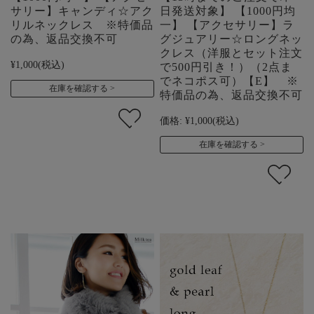
サリー】キャンディ☆アク
日発送対象】 【1000円均
リルネックレス ※特価品
一】 【アクセサリー】ラ
の為、返品交換不可
グジュアリー☆ロングネッ
クレス（洋服とセット注文
¥1,000
(税込)
で500円引き！）（2点ま
でネコポス可）【E】 ※
在庫を確認する
特価品の為、返品交換不可
価格:
¥1,000
(税込)
在庫を確認する