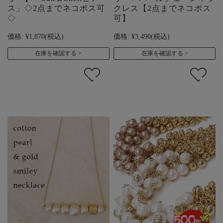
ス」◇2点までネコポス可
クレス【2点までネコポス
◇
可】
価格:
¥1,870
(税込)
価格:
¥3,490
(税込)
在庫を確認する
在庫を確認する