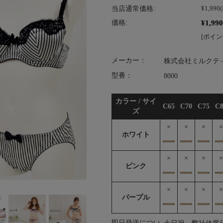
当店通常価格:
¥1,990
¥1,990
価格:
[ポイン
メーカー：
株式会社ミルクテ
型番：
8000
カラー / サイ
C65
C70
C75
C8
ズ
×
×
×
×
ホワイト
×
×
×
×
ピンク
×
×
×
×
パープル
即日発送につい