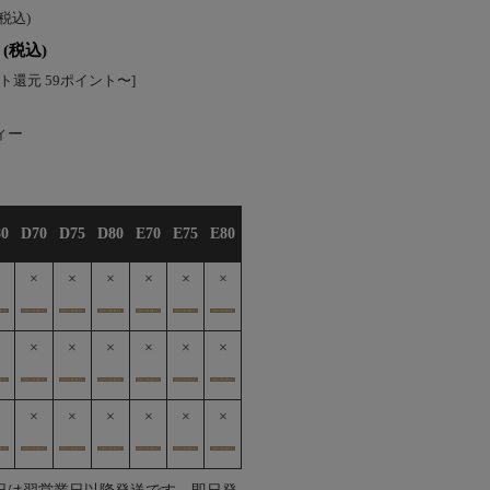
(税込)
(税込)
ト還元 59ポイント〜]
ィー
0
D70
D75
D80
E70
E75
E80
×
×
×
×
×
×
×
×
×
×
×
×
×
×
×
×
×
×