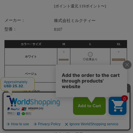
[ポイント還元 119ポイント〜]
メーカー：
株式会社ミルクティー
型番：
8107
カラー / サイズ
M
L
XL
×
×
ホワイト
◎在庫あり
×
×
×
ベージュ
×
×
×
ライトブルー
×
×
×
ブラック
即日発送について:
土日祝、弊社休業日は翌営業日以降発
送です。即日発送対象外商品とご一緒