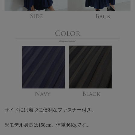
サイドには着脱に便利なファスナー付き。
※モデル身長は158cm、体重46Kgです。