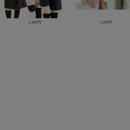
2,390円
3,990円