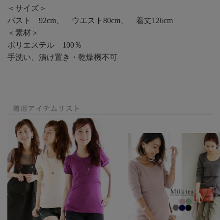
＜サイズ＞
バスト 92cm、 ウエスト80cm、 着丈126cm
＜素材＞
ポリエステル 100％
手洗い、漬け置き・乾燥機不可