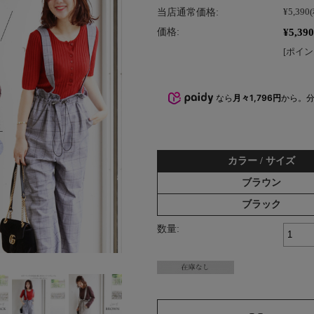
当店通常価格:
¥5,390
¥5,390
価格:
[ポイン
なら
月々1,796円
から。
カラー / サイズ
ブラウン
ブラック
数量: