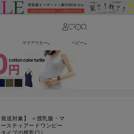
ママアウター
ベビー
日発送対象】 ＜授乳服・マ
レースティアードワンピー
ータイプの授乳口）