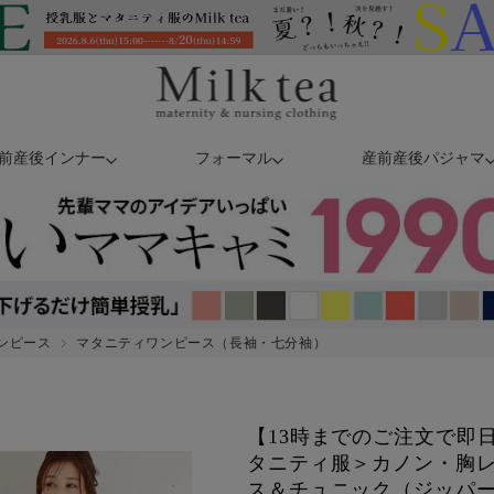
前産後インナー
フォーマル
産前産後パジャマ
ンピース
マタニティワンピース（長袖・七分袖）
【13時までのご注文で即
タニティ服＞カノン・胸
ス＆チュニック（ジッパ