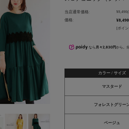
当店通常価格:
¥8,490
¥8,490
価格:
[ポイン
なら
月々2,830円
から。
カラー / サイズ
マスタード
フォレストグリー
ベージュ