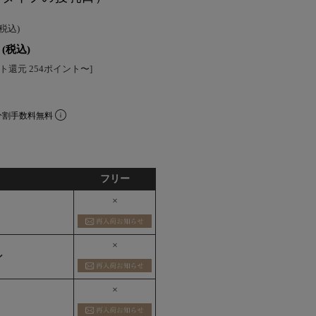
(税込)
(税込)
ト還元 254ポイント〜]
分割手数料無料
フリー
×
×
ン
×