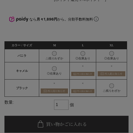
なら
月々1,896円
から。分割手数料無料
カラー / サイズ
M
L
XL
バニラ
△残りわずか
◎在庫あり
◎在庫あり
×
×
キャメル
◎在庫あり
×
×
ブラック
△残りわずか
数量:
個