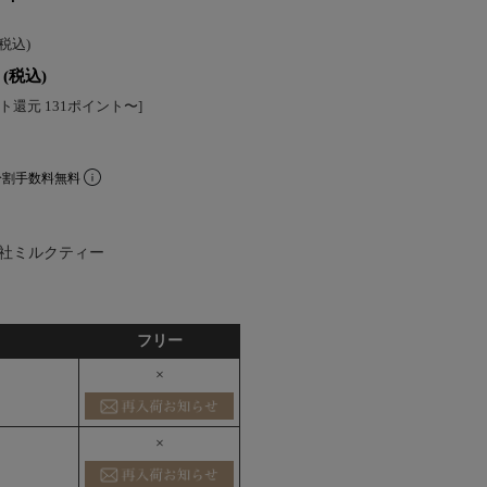
(税込)
(税込)
ト還元 131ポイント〜]
分割手数料無料
社ミルクティー
フリー
×
×