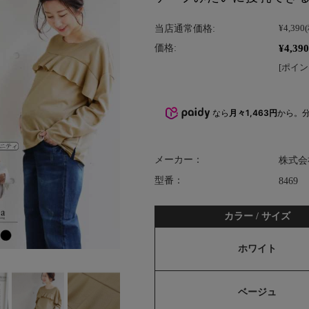
当店通常価格:
¥4,390
¥4,390
価格:
[ポイン
なら
月々1,463円
から。
メーカー：
株式会
型番：
8469
カラー / サイズ
ホワイト
ベージュ