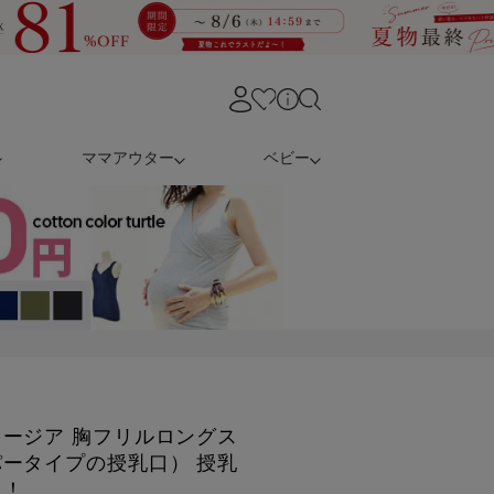
ママアウター
ベビー
ージア 胸フリルロングス
ータイプの授乳口） 授乳
る！