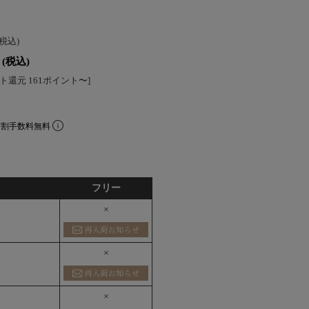
(税込)
(税込)
ト還元 161ポイント〜]
分割手数料無料
フリー
×
×
×