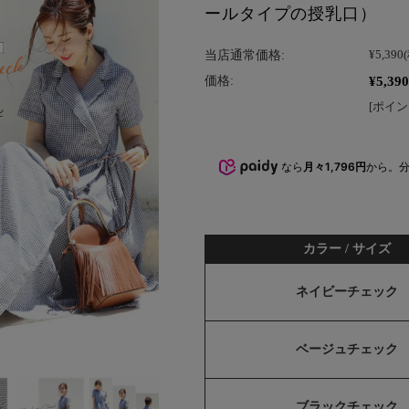
ールタイプの授乳口）
当店通常価格:
¥5,390
¥5,390
価格:
[ポイン
なら
月々1,796円
から。
カラー / サイズ
ネイビーチェック
ベージュチェック
ブラックチェック