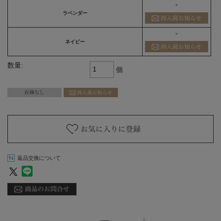
×
ラベンダー
×
ネイビー
数量:
個
返品交換について