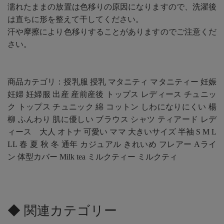
濡れたままの放置は色移りの原因になりますので、洗濯後
は直ちに形を整えて干してください。
汗や摩擦により色移りすることがありますのでご注意くだ
さい。
商品カテゴリ：授乳服 授乳 マタニティ マタニティー 妊娠
妊婦 妊婦服 出産 産前産後 トップス レディース チュニッ
ク トップス チュニック 綿 コットン しわになりにくい 楊
柳 ふんわり 肌に優しい ブラウス シャツ ティアード レデ
ィース 大人 オトナ 可愛い ママ 大きいサイズ 半袖 S M L
LL 春 夏 秋 冬 通年 カジュアル きれいめ フレアー Aライ
ン 体型カバー Milk tea ミルクティー ミルクティ
◆ 関連カテゴリー