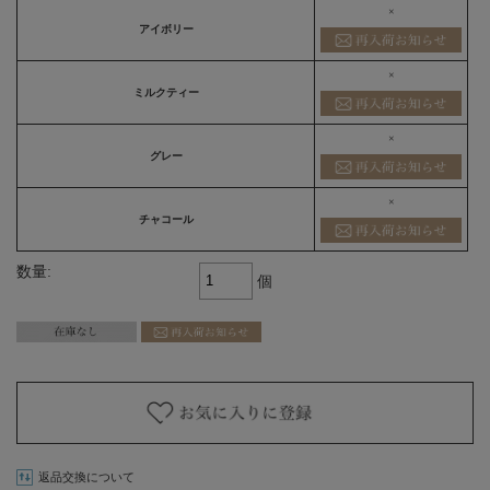
×
アイボリー
×
ミルクティー
×
グレー
×
チャコール
数量:
個
返品交換について