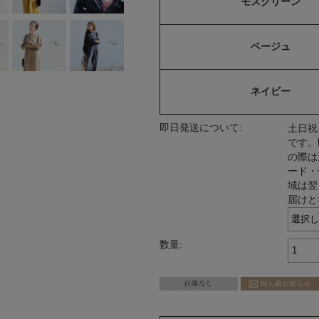
モスグリーン
ベージュ
ネイビー
即日発送について:
土日祝
です。
の際は
ード・
域は翌
届けと
数量: