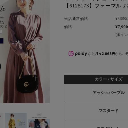
【6125173】フォーマル 
当店通常価格:
¥7,990
¥7,990
価格:
[ポイン
なら
月々2,663円
から。
カラー / サイズ
アッシュパープル
マスタード