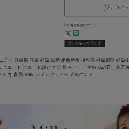
返品交換について
ニティ 妊婦服 妊婦 妊娠 出産 産前産後 授乳期 妊娠初期 妊娠
 スエード スエード調 ひざ丈 長袖 フォーマル 戌の日、お宮参
冬 春 秋 Milk tea ミルクティー ミルクティ