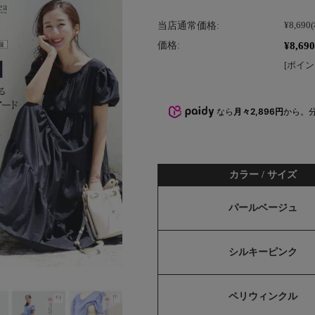
当店通常価格:
¥8,690
¥8,690
価格:
[ポイン
なら
月々2,896円
から。
カラー / サイズ
パールベージュ
シルキーピンク
ペリウィンクル