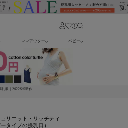
ママアウター
ベビー
服｜2022S/S新作
ジュリエット・リッチティ
パータイプの授乳口）