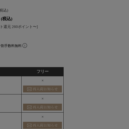
(税込)
(税込)
ト還元 260ポイント〜]
分割手数料無料
フリー
×
×
×