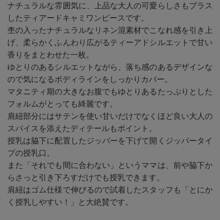
ナチュラルな雰囲気に、上品な大人の可愛らしさもプラス
したティアードキャミワンピースです。
杢の入ったナチュラルなリネン混素材でこなれ感を引き上
げ、柔らかくふんわり広がるティーアドシルエットで甘い
香りをまとわせた一枚。
ゆとりのあるシルエットながら、落ち感のあるデザインな
ので気になるボディラインをしっかりカバー。
マタニティ期の大きなお腹でもゆとりあるたっぷりとした
フォルムがとっても綺麗です。
肩紐部分にはサテンを使い甘いだけでなくほど良い大人の
スパイスを添えたディテールもポイント。
授乳は脇下に配置したジッパーを下げて開くジッパータイ
プの授乳口。
また「それでも間に合わない」というママは、前や脇下か
らさっと引き下ろすだけでも授乳できます。
肩紐はゴム仕様で伸びるので試着したスタッフも「とにか
く授乳しやすい！」と大絶賛です。