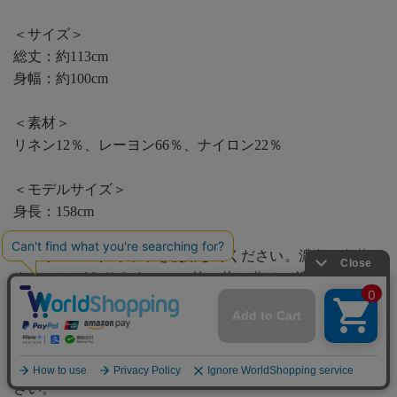
＜サイズ＞
総丈：約113cm
身幅：約100cm
＜素材＞
リネン12％、レーヨン66％、ナイロン22％
＜モデルサイズ＞
身長：158cm
※クリーニングネットを使用してください。濃色は色落ち
することがありますので、他の物と分けて洗ってくださ
い。
濡れたままの放置は色移りの原因になりますので、洗濯後
は直ちに形を整えて干してください。
汗や摩擦により色移りすることがありますのでご注意くだ
さい。