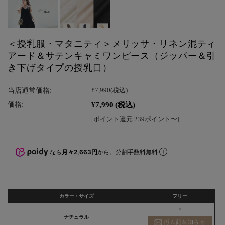
＜授乳服・マタニティ＞メリッサ・リネン混ティ
アード＆サテンキャミワンピース（ジッパー＆引
き下げタイプの授乳口）
当店通常価格:
¥7,990
(税込)
¥7,990
(税込)
価格:
[ポイント還元 239ポイント〜]
なら
月々2,663円
から。分割手数料無料
カラー / サイズ
フリー
×
ナチュラル