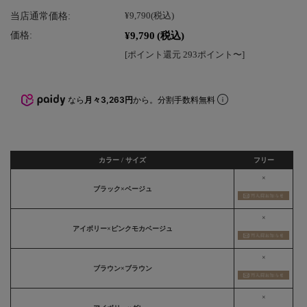
当店通常価格:
¥9,790
(税込)
¥9,790
(税込)
価格:
[ポイント還元 293ポイント〜]
なら
月々3,263円
から。分割手数料無料
カラー / サイズ
フリー
×
ブラック×ベージュ
×
アイボリー×ピンクモカベージュ
×
ブラウン×ブラウン
×