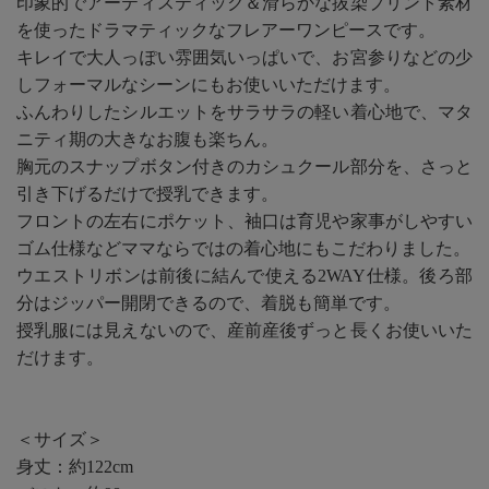
印象的でアーティスティック＆滑らかな抜染プリント素材
を使ったドラマティックなフレアーワンピースです。
キレイで大人っぽい雰囲気いっぱいで、お宮参りなどの少
しフォーマルなシーンにもお使いいただけます。
ふんわりしたシルエットをサラサラの軽い着心地で、マタ
ニティ期の大きなお腹も楽ちん。
胸元のスナップボタン付きのカシュクール部分を、さっと
引き下げるだけで授乳できます。
フロントの左右にポケット、袖口は育児や家事がしやすい
ゴム仕様などママならではの着心地にもこだわりました。
ウエストリボンは前後に結んで使える2WAY仕様。後ろ部
分はジッパー開閉できるので、着脱も簡単です。
授乳服には見えないので、産前産後ずっと長くお使いいた
だけます。
＜サイズ＞
身丈：約122cm