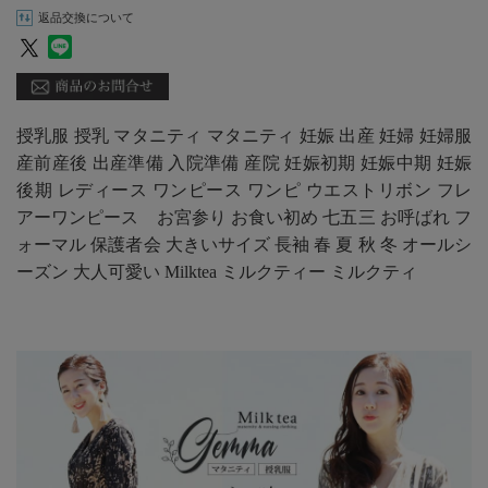
返品交換について
授乳服 授乳 マタニティ マタニティ 妊娠 出産 妊婦 妊婦服
産前産後 出産準備 入院準備 産院 妊娠初期 妊娠中期 妊娠
後期 レディース ワンピース ワンピ ウエストリボン フレ
アーワンピース お宮参り お食い初め 七五三 お呼ばれ フ
ォーマル 保護者会 大きいサイズ 長袖 春 夏 秋 冬 オールシ
ーズン 大人可愛い Milktea ミルクティー ミルクティ