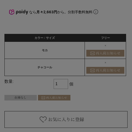
なら
月々2,663円
から。分割手数料無料
カラー / サイズ
フリー
×
モカ
×
チャコール
数量:
個