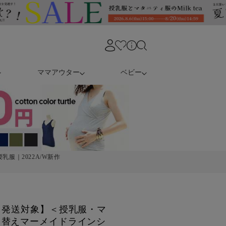
ママアウター
ベビー
乳服｜2022A/W新作
日発送対象】＜授乳服・マ
り替えマーメイドラインシ