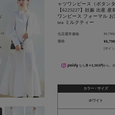
ャツワンピース（ボタン
【6225227】妊娠 出産 
ワンピース フォーマル お宮
tea ミルクティー
当店通常価格:
¥6,790
¥6,790
価格:
[ポイン
なら
月々2,263円
から。
カラー / サイズ
ホワイト