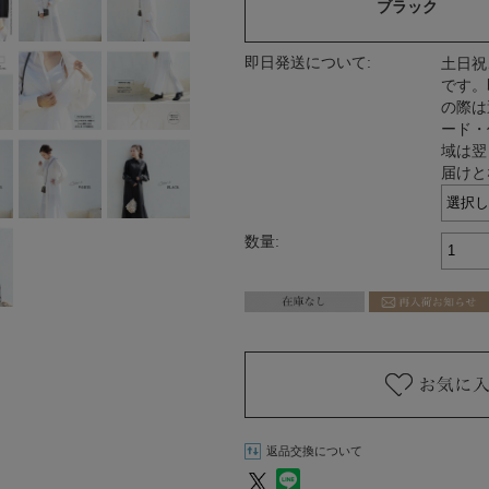
ブラック
即日発送について:
土日祝
です。
の際は
ード・
域は翌
届けと
数量:
返品交換について