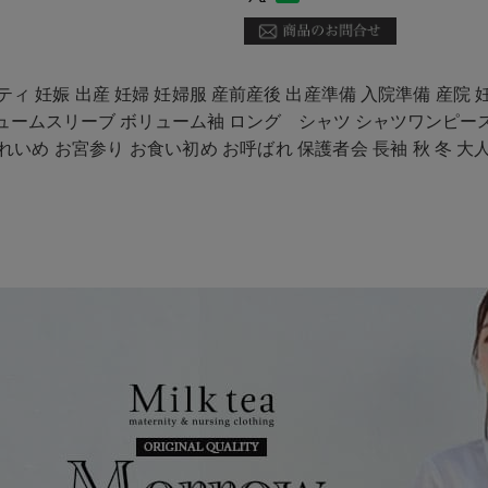
ティ 妊娠 出産 妊婦 妊婦服 産前産後 出産準備 入院準備 産院 
リュームスリーブ ボリューム袖 ロング シャツ シャツワンピース
いめ お宮参り お食い初め お呼ばれ 保護者会 長袖 秋 冬 大人可愛