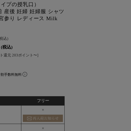
タイプの授乳口）
産前 産後 妊婦 妊婦服 シャツ
参り レディース Milk
(税込)
(税込)
ト還元 203ポイント〜]
分割手数料無料
フリー
×
×