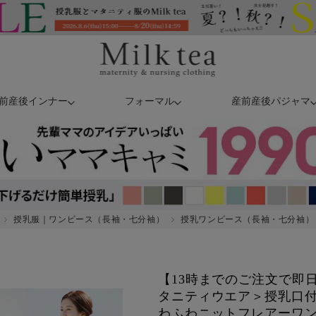
前産後インナー
フォーマル
産前産後パジャマ
授乳服｜ワンピース（長袖・七分袖）
授乳ワンピース（長袖・七分袖）
【13時までのご注文で即
タニティウエア＞授乳口
わふわニットフレアーワ