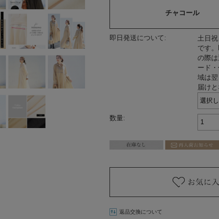
チャコール
即日発送について:
土日祝
です。
の際は
ード・
域は翌
届けと
数量:
返品交換について