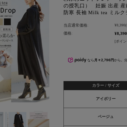
の授乳口） 妊娠 出産 産
防寒 長袖 Milk tea ミル
当店通常価格:
¥8,390
¥8,390
価格:
[ポイン
なら
月々2,796円
から。
カラー / サイズ
アイボリー
ベージュ