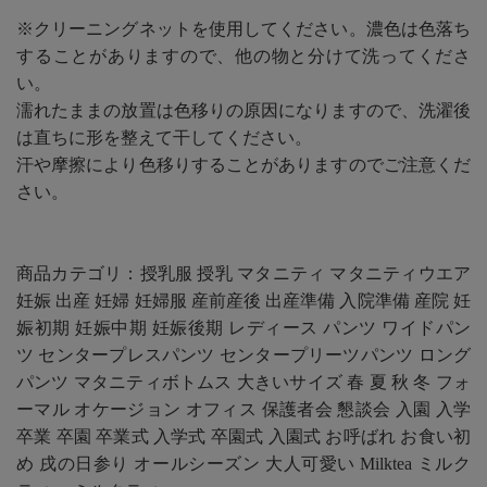
※クリーニングネットを使用してください。濃色は色落ち
することがありますので、他の物と分けて洗ってくださ
い。
濡れたままの放置は色移りの原因になりますので、洗濯後
は直ちに形を整えて干してください。
汗や摩擦により色移りすることがありますのでご注意くだ
さい。
商品カテゴリ：授乳服 授乳 マタニティ マタニティウエア
妊娠 出産 妊婦 妊婦服 産前産後 出産準備 入院準備 産院 妊
娠初期 妊娠中期 妊娠後期 レディース パンツ ワイドパン
ツ センタープレスパンツ センタープリーツパンツ ロング
パンツ マタニティボトムス 大きいサイズ 春 夏 秋 冬 フォ
ーマル オケージョン オフィス 保護者会 懇談会 入園 入学
卒業 卒園 卒業式 入学式 卒園式 入園式 お呼ばれ お食い初
め 戌の日参り オールシーズン 大人可愛い Milktea ミルク