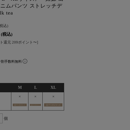
デニムパンツ ストレッチデ
 tea
(税込)
(税込)
ト還元 209ポイント〜]
分割手数料無料
M
L
XL
×
×
×
個