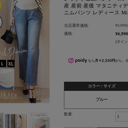
産 産前 産後 マタニティ
ニムパンツ レディース Milk
当店通常価格:
¥6,990
¥6,990
価格:
[ポイン
なら
月々2,330円
から。
カラー / サイズ
ブルー
数量: