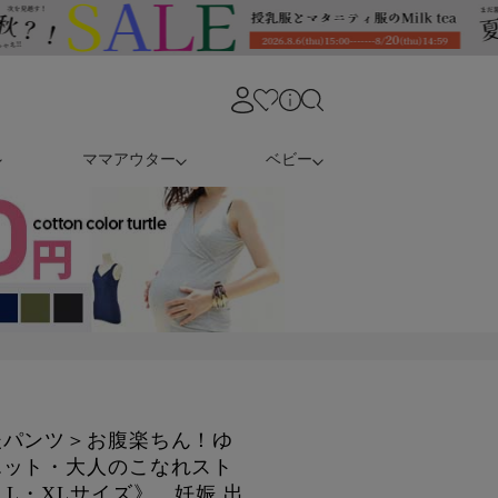
ママアウター
ベビー
後パンツ＞お腹楽ちん！ゆ
エット・大人のこなれスト
L・XLサイズ》 妊娠 出