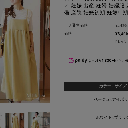
ィ 妊娠 出産 妊婦 妊婦服
備 産院 妊娠初期 妊娠中
当店通常価格:
¥5,490
¥5,490
価格:
[ポイン
なら
月々1,830円
から。
カラー / サイズ
ベージュ×アイボ
ホワイト×ブラッ