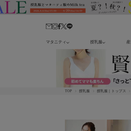
マタニティ
授乳服
産
TOP
授乳服
授乳服｜トップス