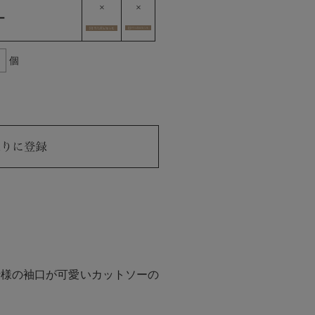
×
×
ー
個
仕様の袖口が可愛いカットソーの