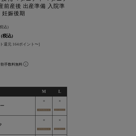
 産前産後 出産準備 入院準
期 妊娠後期
(税込)
(税込)
ト還元 164ポイント〜]
分割手数料無料
M
L
×
×
リー
×
×
ク