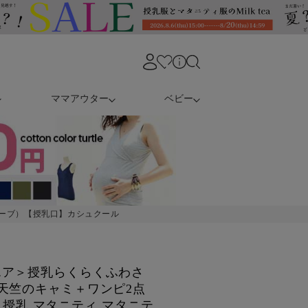
ママアウター
ベビー
ーブ）【授乳口】カシュクール
エア＞授乳らくらくふわさ
天竺のキャミ＋ワンピ2点
服 授乳 マタニティ マタニテ