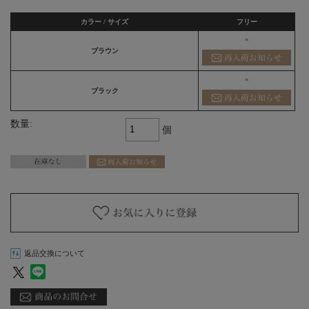
カラー / サイズ
フリー
×
ブラウン
×
ブラック
数量:
個
返品交換について