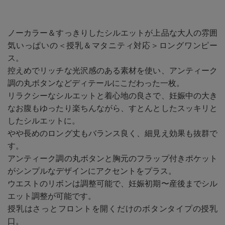
ノーカラー＆すっきりしたシルエットが上品な大人の雰囲
気いっぱいの＜授乳＆マタニティ対応＞ロングワンピー
ス。
控えめでリッチな光沢感のある素材を使い、アンティーク
調の丸ボタンなどディテールにこだわった一枚。
リラクシーなシルエットと着心地の良さで、妊娠中の大き
なお腹もゆったり楽ちんながら、すとんとしたスッキリと
したシルエットに。
やや長めのロング丈もバランス良く、細見え効果も抜群で
す。
アンティーク調の丸ボタンと胸元のフラップ付きポケット
がシンプルなデザインにアクセントをプラス。
ウエストのリボンは調整可能で、妊娠初期〜産後までシル
エット調整が可能です。
授乳はさっとフロントを開くだけのボタンタイプの授乳
口。