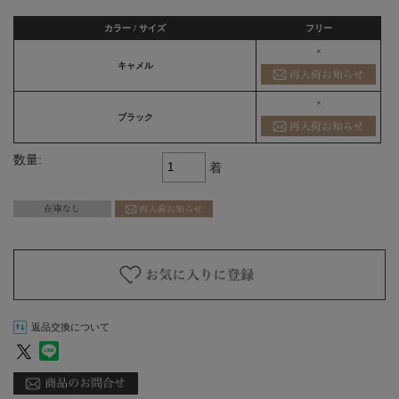
カラー / サイズ
フリー
×
キャメル
×
ブラック
数量:
着
返品交換について