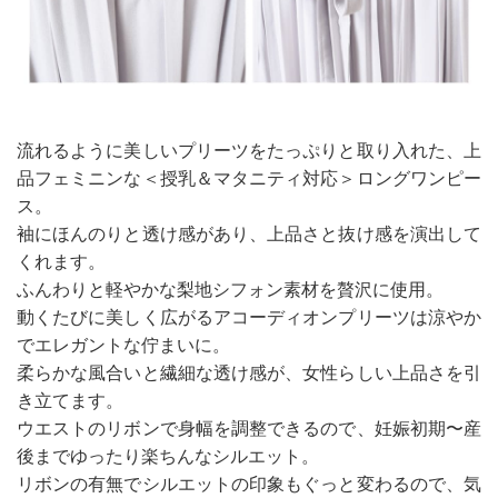
流れるように美しいプリーツをたっぷりと取り入れた、上
品フェミニンな＜授乳＆マタニティ対応＞ロングワンピー
ス。
袖にほんのりと透け感があり、上品さと抜け感を演出して
くれます。
ふんわりと軽やかな梨地シフォン素材を贅沢に使用。
動くたびに美しく広がるアコーディオンプリーツは涼やか
でエレガントな佇まいに。
柔らかな風合いと繊細な透け感が、女性らしい上品さを引
き立てます。
ウエストのリボンで身幅を調整できるので、妊娠初期〜産
後までゆったり楽ちんなシルエット。
リボンの有無でシルエットの印象もぐっと変わるので、気