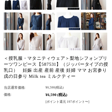
＜授乳服・マタニティウェア＞梨地シフォンプリ
ーツワンピース【587531】（ジッパータイプの授
乳口） 妊娠 出産 産前 産後 妊婦 ママ お宮参り
戌の日参り Milk tea ミルクティー
当店通常価格:
¥6,590
(税込)
¥6,590
(税込)
価格:
[ポイント還元 197ポイント〜]