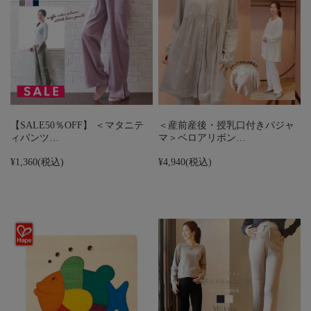
【SALE50％OFF】 ＜マタニテ
＜産前産後・授乳口付きパジャ
ィパンツ…
マ＞ベロアリボン…
¥1,360
(税込)
¥4,940
(税込)