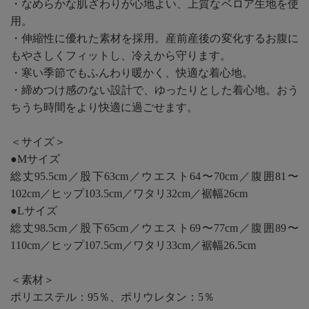
・なめらかな肌ざわりが心地よい、上質なベロア生地を使
用。
・伸縮性に優れた素材を採用。産前産後の変化するお腹に
もやさしくフィットし、冷えから守ります。
・寒い季節でもふんわり暖かく、快適な着心地。
・締めつけ感のない設計で、ゆったりとした着心地。おう
ちうち時間をより快適に過ごせます。
＜サイズ＞
●Mサイズ
総丈95.5cm／股下63cm／ウエスト64〜70cm／腹囲81〜
102cm／ヒップ103.5cm／ワタリ32cm／裾幅26cm
●Lサイズ
総丈98.5cm／股下65cm／ウエスト69〜77cm／腹囲89〜
110cm／ヒップ107.5cm／ワタリ33cm／裾幅26.5cm
＜素材＞
ポリエステル：95％、ポリウレタン：5％