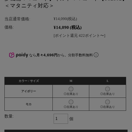
＜マタニティ対応＞
当店通常価格:
¥14,090
(税込)
¥14,090
(税込)
価格:
[ポイント還元 422ポイント〜]
なら
月々4,696円
から。分割手数料無料
カラー / サイズ
M
L
アイボリー
◎在庫あり
◎在庫あり
モカ
◎在庫あり
◎在庫あり
数量:
個