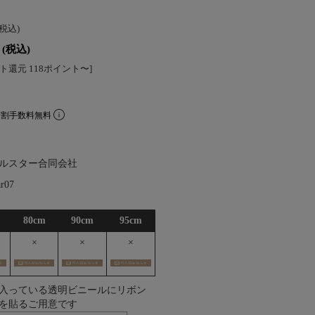
(税込)
(税込)
ト還元 118ポイント〜]
分割手数料無料
ルスター合同会社
ar07
80cm
90cm
95cm
×
×
×
入っている透明ビニールにリボン
を貼るご用意です