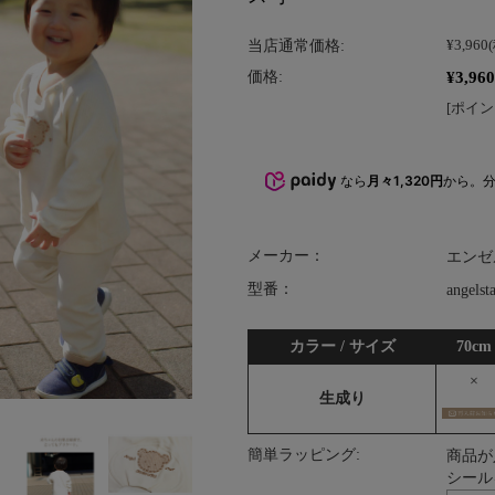
当店通常価格:
¥3,960
¥3,960
価格:
[ポイン
なら
月々1,320円
から。
メーカー：
エンゼ
型番：
angelst
カラー / サイズ
70cm
×
生成り
簡単ラッピング:
商品が
シール