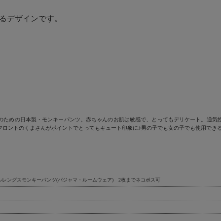
るデザインです。
のための日本製・モンキーパンツ。赤ちゃんのお肌は敏感で、とってもデリケート。通気
フロントのくまさんがポイントでとってもキュート印象に♪男の子でも女の子でも使用でき
レングスモンキーパンツ(パジャマ・ルームウェア) 2枚までネコポス可