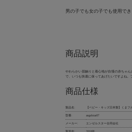
男の子でも女の子でも使用でき
商品説明
やわらかい肌触りと着心地が自慢の赤ちゃん
で、いつも快適に保ってあげたいですよね。
商品仕様
製品名:
【ベビー・キッズ日本製】くまフル
型番:
angelstar07
メーカー:
エンゼルスター合同会社
製造年:
2018年