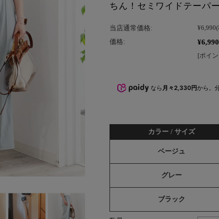
ちん！セミワイドテーパ
当店通常価格:
¥6,990
¥6,990
価格:
[ポイン
なら
月々2,330円
から。
カラー / サイズ
ベージュ
グレー
ブラック