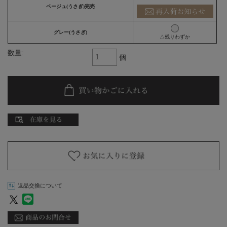
ベージュ(うさぎ)完売
グレー(うさぎ)
△残りわずか
数量:
個
返品交換について