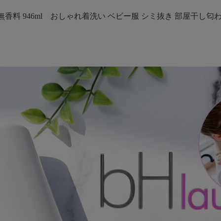
香料 946ml おしゃれ着洗い ベビー服 シミ抜き 部屋干し匂わない 