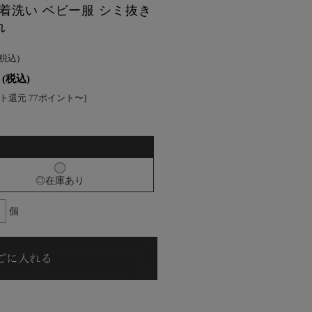
れ着洗い ベビー服 シミ抜き
れ
(税込)
(税込)
ト還元 77ポイント〜]
◎在庫あり
個