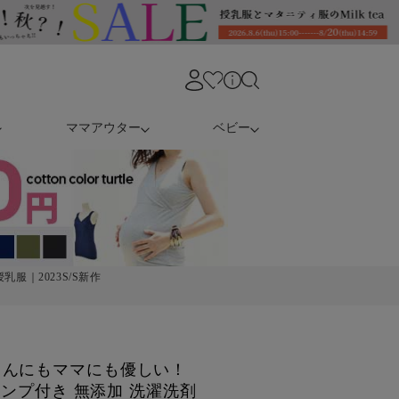
ママアウター
ベビー
服｜2023S/S新作
ゃんにもママにも優しい！
ポンプ付き 無添加 洗濯洗剤