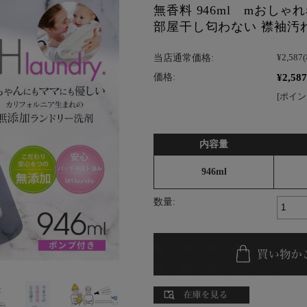
無香料 946ml mおしゃ
部屋干し匂わない 襟袖汚
当店通常価格:
¥2,587
¥2,587
価格:
[ポイン
内容量
946ml
数量: