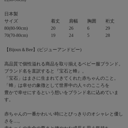
日本製
サイズ
着丈
肩幅
胸囲
裄丈
80(80-90cm)
20
26
6
29
70(70-80cm)
19
24
5
28
【Bijoux＆Bee】(ビジューアンドビー)
高品質で個性溢れる商品を取り揃えるベビー服ブランド。
ブランド名を直訳すると『宝石と蜂』。
「宝石」はまさに生まれてきてくれた赤ちゃんのこと。
「蜂」は幸せの象徴として世界中の人々のこころを
豊かで幸せにするという想いをブランド名に込めていま
す。
赤ちゃんの一番かわいい時にとびっきりのオシャレと優し
さを…。