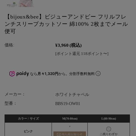
【bijoux&bee】ビジューアンドビー フリルフレ
ンチスリーブカットソー 綿100% 2枚までメール
便可
¥3,960
(税込)
価格:
[ポイント還元 118ポイント〜]
なら
月々1,320円
から。分割手数料無料
メーカー：
ホワイトチャペル
型番：
BBS19-OW01
カラー / サイズ
M(70-80cm)
L(80-90cm)
×
ピンク
△残りわずか