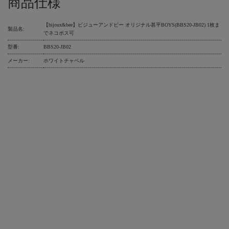
商品仕様
【bijoux&bee】ビジューアンドビー オリジナル甚平BOYS(BBS20-JB02) 1枚ま
製品名:
でネコポス可
型番:
BBS20-JB02
メーカー:
ホワイトチャペル