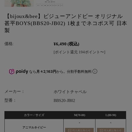
【bijoux&bee】ビジューアンドビー オリジナル
甚平BOYS(BBS20-JB02) 1枚までネコポス可 日本
製
¥6,490
(税込)
価格:
[ポイント還元 194ポイント〜]
なら
月々2,163円
から。分割手数料無料
メーカー：
ホワイトチャペル
型番：
BBS20-JB02
カラー / サイズ
M(70-80)
L(80-90)
×
×
アニマルネイビー