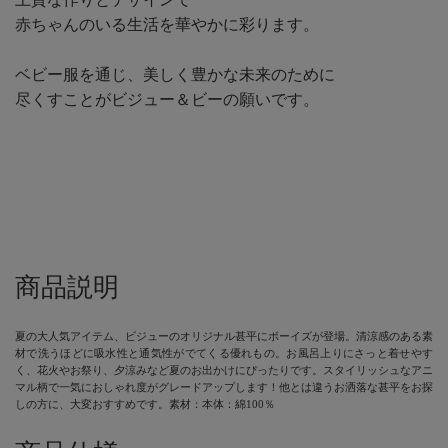
赤ちゃんのいる生活を華やかに彩ります。
ベビー服を通じ、美しく豊かな未来のために
尽くすことがビジュー＆ビーの願いです。
商品説明
夏の大人気アイテム、ビジューのオリジナル甚平にボーイズが登場。清涼感のある素
材で洗うほどに吸水性と通気性がでてくる優れもの。お風呂上りにさっと着せやす
く、花火やお祭り、夕涼みなど夏のお出かけにぴったりです。スタイリッシュなアニ
マル柄で一気におしゃれ度がグレードアップします！他とは違うお洒落な甚平をお探
しの方に、大変おすすめです。素材：本体：綿100％