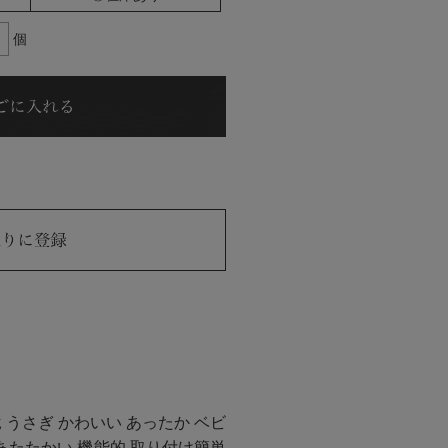
個
うさぎ かわいい あったか ベビ
 あたたかい 機能的 取り付け簡単