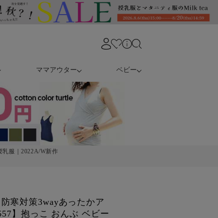
ママアウター
ベビー
乳服｜2022A/W新作
防寒対策3wayあったかア
657】抱っこ おんぶ ベビー