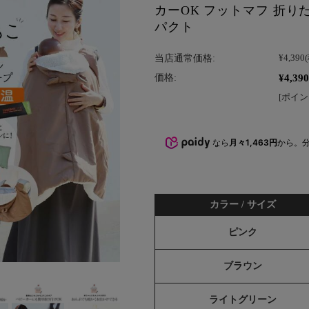
カーOK フットマフ 折り
パクト
当店通常価格:
¥4,390
¥4,390
価格:
[ポイン
なら
月々1,463円
から。
カラー / サイズ
ピンク
ブラウン
ライトグリーン