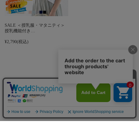
SALE ＜授乳服・マタニティ＞
授乳機能付き…
¥2,790
(税込)
お買い物ガイド
マイページ
新着アイテム