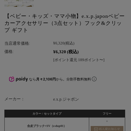
【ベビー・キッズ・ママ小物】e.x.p.japonベビー
カーアクセサリー（3点セット）フック&クリッ
プ ギフト
当店通常価格:
¥6,320
(税込)
¥6,320
(税込)
価格:
[ポイント還元 189ポイント〜]
なら
月々2,106円
から。分割手数料無料
メーカー：
e.x.p.ジャポン
カラー / セットタイプ
フリー
×
合皮ブラック×SV（e-dup01）