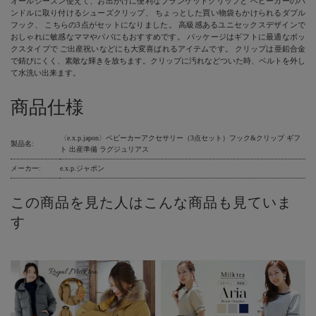
オールシーズン使えて、お出かけに便利なブランケットクリップと ベビーカーのハ
ンドルに取り付けるシューズクリップ、 ちょっとした買い物袋もかけられるダブル
フック、 こちらの3点がセットになりました。 高級感あるユニセックスデザインで
おしゃれに敏感なママやパパにもおすすめです。 パッケージはギフトに最適なボッ
クスタイプで ご出産祝いなどにも大変喜ばれるアイテムです。 クリップは亜鉛合金
で錆びにくく、素敵な輝きを放ちます。クリップに汚れなどついた時、ベルトを外し
て水洗い出来ます。
商品仕様
〈e.x.p.japon〉ベビーカーアクセサリー（3点セット）フック&クリップ ギフ
製品名:
ト 出産準備 ラグジュリアス
メーカー:
e.x.p.ジャポン
この商品を見た人はこんな商品も見ていま
す