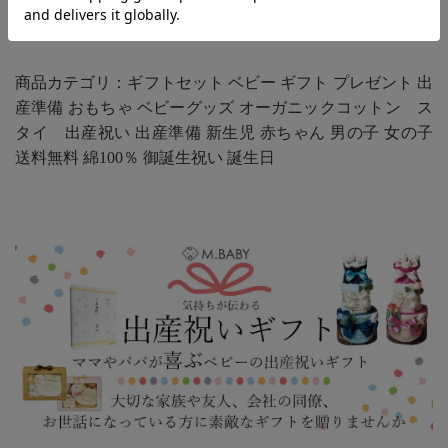
商品カテゴリ：ギフトセット ベビー ギフト プレゼント 出
産準備 おもちゃ ベビーグッズ オーガニックコットン ス
タイ 出産祝い 出産準備 新生児 赤ちゃん 男の子 女の子
送料無料 綿100％ 御誕生祝い 誕生日