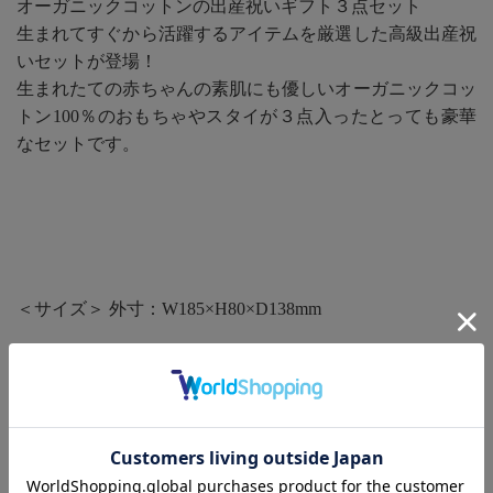
オーガニックコットンの出産祝いギフト３点セット
生まれてすぐから活躍するアイテムを厳選した高級出産祝
いセットが登場！
生まれたての赤ちゃんの素肌にも優しいオーガニックコッ
トン100％のおもちゃやスタイが３点入ったとっても豪華
なセットです。
＜サイズ＞ 外寸：W185×H80×D138mm
＜素材＞
スタイ オーガニックコットン100％
リストガラガラ オーガニックコットン100％
チャイムガラガラ スチロール(耐熱70℃)、PET(耐熱70℃)