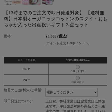
【13時までのご注文で即日発送対象】 【送料無
料】日本製オーガニックコットンのスタイ・おも
ちゃが入った出産祝いギフト３点セット
¥5,300
(税込)
価格:
[ポイント還元 159ポイント〜]
カラー / サイズ
W185×H80×D138mm
ピンク
△残りわずか
ブルー
◎在庫あり
短冊のし(無料)のご希望:
即日発送について:
土日祝、弊社休業日は翌営業日以降発
送です。即日発送対象外商品とご一緒
注文の際は適用されません。※クレジ