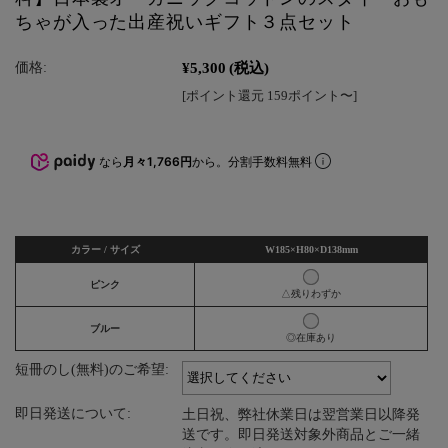
ちゃが入った出産祝いギフト３点セット
¥5,300
(税込)
価格:
[ポイント還元 159ポイント〜]
なら
月々1,766円
から。分割手数料無料
カラー / サイズ
W185×H80×D138mm
ピンク
△残りわずか
ブルー
◎在庫あり
短冊のし(無料)のご希望:
即日発送について:
土日祝、弊社休業日は翌営業日以降発
送です。即日発送対象外商品とご一緒